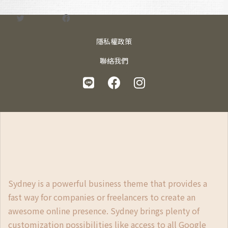
分享此文：
Twitter
Facebook
隱私權政策
聯絡我們
Sydney is a powerful business theme that provides a
fast way for companies or freelancers to create an
awesome online presence. Sydney brings plenty of
customization possibilities like access to all Google